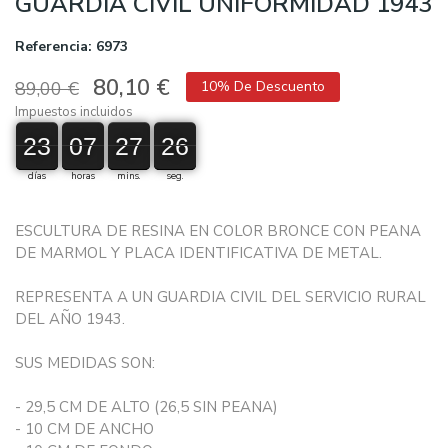
GUARDIA CIVIL UNIFORMIDAD 1943
Referencia: 6973
80,10 €
89,00 €
10% De Descuento
Impuestos incluidos
23
23
00
07
07
00
27
27
00
25
26
26
días
horas
mins.
seg.
ESCULTURA DE RESINA EN COLOR BRONCE CON PEANA
DE MARMOL Y PLACA IDENTIFICATIVA DE METAL.
REPRESENTA A UN GUARDIA CIVIL DEL SERVICIO RURAL
DEL AÑO 1943.
SUS MEDIDAS SON:
- 29,5 CM DE ALTO (26,5 SIN PEANA)
- 10 CM DE ANCHO